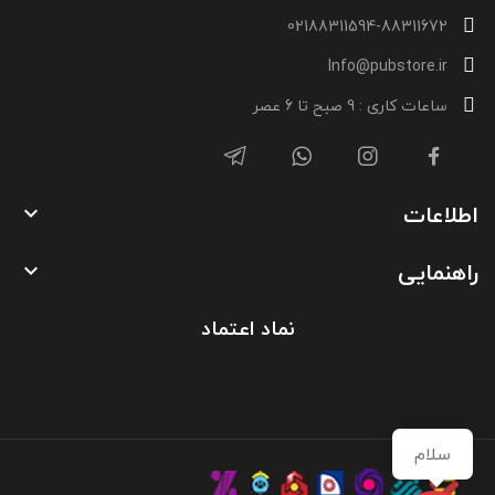
02188311594-88311672
Info@pubstore.ir
ساعات کاری : 9 صبح تا 6 عصر
اطلاعات

راهنمایی

نماد اعتماد
سلام