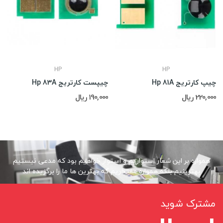
HP
HP
چیپ کارتریج Hp 81A
چیپست کارتریج Hp 83A
220,000 ریال
190,000 ریال
همواره بر این شعار استواریم و استوار خواهیم بود که مدعی نیستیم
بهترینیم بلکه همواره مفتخریم که بهترین ها ما را برگزیده اند
مشترک شوید