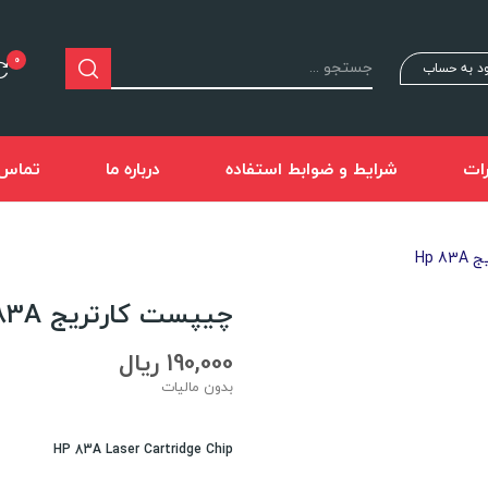
0
د به حساب
ات
شرایط و ضوابط استفاده
درباره ما
تماس ب
Hp 
چیپست کارتریج Hp 83A
190,000 ریال
بدون مالیات
HP 83A Laser Cartridge Chip