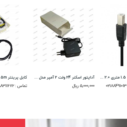
کابل پرینتر گلداسکار 1.5 متری GOLD oscar USB 2.0
آداپتور اسکنر 24 ولت 2 آمپر مدل HD-CZ65W
کابل پرینتر X4 Net 1.5m
5,000,000 ریال
تماس : 02188311672-02188491013