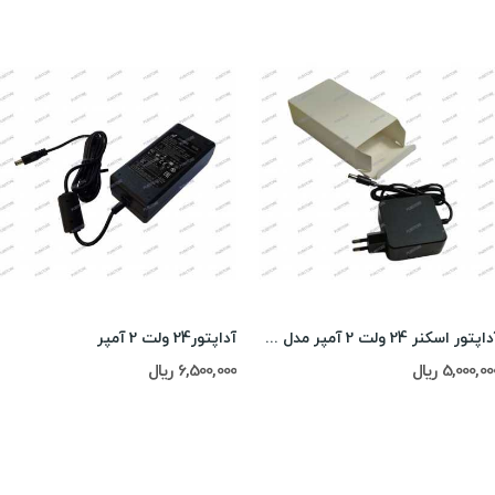
آداپتور اسکنر 24 ولت 2 آمپر مدل HD-CZ65W
آداپتور24 ولت 2 آمپر
5,000,0 ریال
6,500,000 ریال