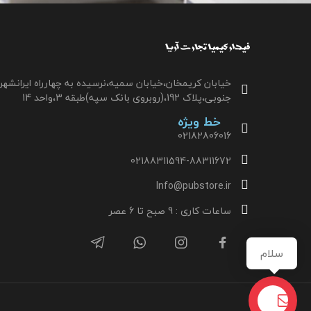
خیابان کریمخان،خیابان سمیه،نرسیده به چهارراه ایرانشهر
جنوبی،پلاک 192،(روبروی بانک سپه)طبقه 3،واحد 14
خط ویژه
02182806016
02188311594-88311672
Info@pubstore.ir
ساعات کاری : 9 صبح تا 6 عصر
سلام