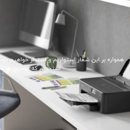
همواره بر این شعار استواریم و استوار خواهیم بود
مفتخریم که بهترین ها ما ر