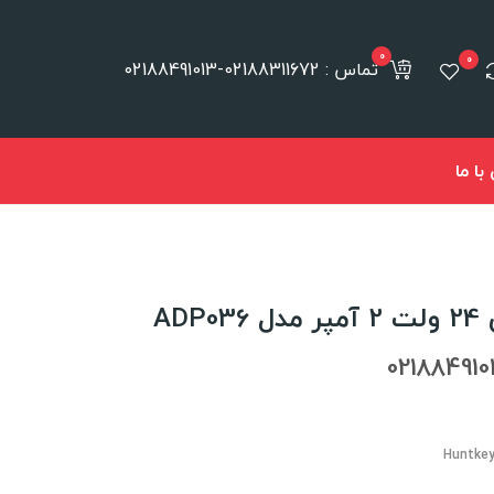
0
0
تماس : 02188311672-02188491013
ا ما
AD
Huntkey