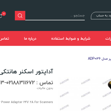
0
د به حساب
ات
شرایط و ضوابط استفاده
درباره ما
تماس ب
آداپتور اسکنر هانتکی 24 ولت 2 آمپر مدل P036
تماس : 02188311672-02188491013
بدون مالیات
 Power Adapter 24V 2A For Scanners