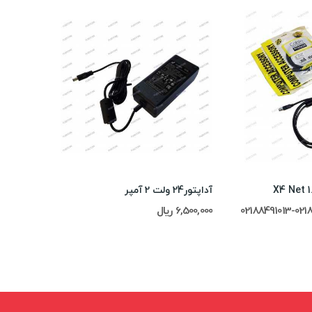
آداپتور24 ولت 2 آمپر
6,500,000 ریال