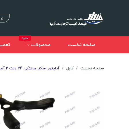
ورو
جدید
صفحه نخست
محصولات
تعمیر
صفحه نخست
کابل
آداپتور اسکنر هانتکی 24 ولت 2 آمپر مدل ADP036