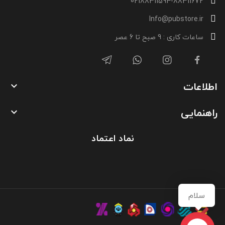
02188311594-88311672
Info@pubstore.ir
ساعات کاری : 9 صبح تا 6 عصر
اطلاعات

راهنمایی

نماد اعتماد
سلام