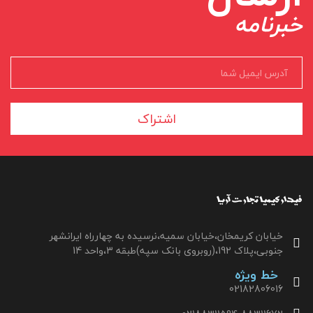
خبرنامه
اشتراک
خیابان کریمخان،خیابان سمیه،نرسیده به چهارراه ایرانشهر
جنوبی،پلاک 192،(روبروی بانک سپه)طبقه 3،واحد 14
خط ویژه
02182806016