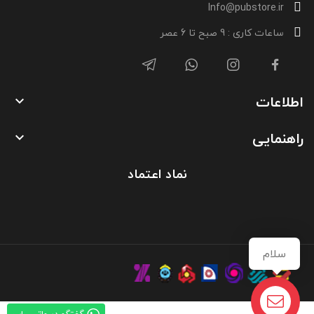
Info@pubstore.ir
ساعات کاری : 9 صبح تا 6 عصر
اطلاعات

راهنمایی

نماد اعتماد
سلام