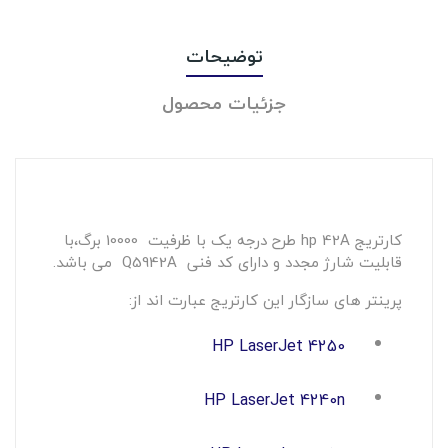
توضیحات
جزئیات محصول
کارتریج hp 42A طرح درجه یک با ظرفیت 10000 برگ،با
قابلیت شارژ مجدد و دارای کد فنی Q5942A می باشد.
پرینتر های سازگار این کارتریج عبارت اند از:
HP LaserJet 4250
HP LaserJet 4240n