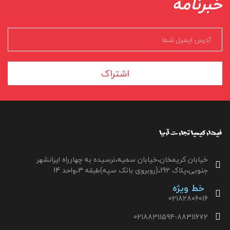
خبرنامه
اشتراک
خیابان کریمخان،خیابان سمیه،نرسیده به چهارراه ایرانشهر
جنوبی،پلاک 192،(روبروی بانک سپه)طبقه 3،واحد 14
خط ویژه
02182806016
02188311594-88311672