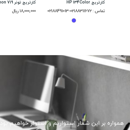
کارتریج HP 134Color
کارتریج تونر Canon 719
تماس : 02188311672-02188491013
18,000,000 ریال
همواره بر این شعار استواریم و استوار خواهیم بود