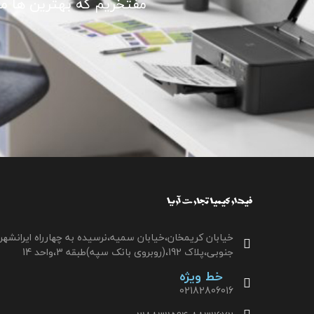
مفتخریم که بهترین ها ما ر
خیابان کریمخان،خیابان سمیه،نرسیده به چهارراه ایرانشهر
جنوبی،پلاک 192،(روبروی بانک سپه)طبقه 3،واحد 14
خط ویژه
02182806016