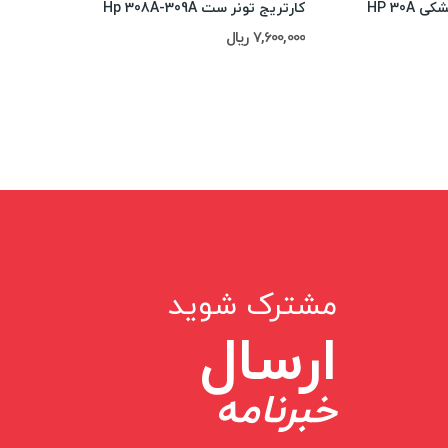
HP 30A
کارتریج تونر ست Hp 308A-309A
15,000,000 ریال
7,600,000 ریال
مشترک شوید
ارسال
خبرنامه