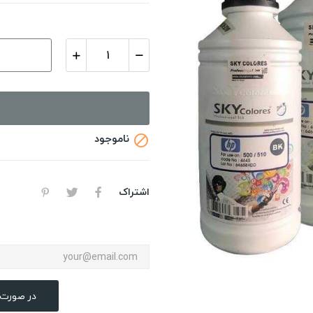
ناموجود

اشتراک
در صورت 