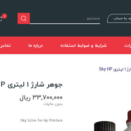
0
د به حساب
ات
شرایط و ضوابط استفاده
درباره ما
تماس ب
Sky HP
جوهر شارژ 1 لیتری Sky HP
33,700,000 ریال
بدون مالیات
Sky 1Litre for Hp Printers