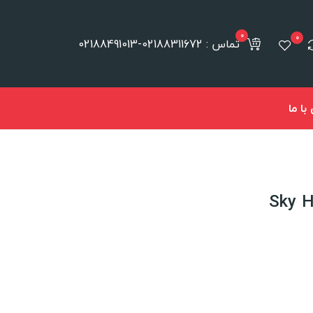
0
0
تماس : 02188311672-02188491013
ا ما