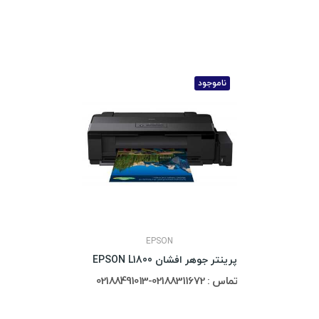
ناموجود
EPSON
پرینتر جوهر افشان EPSON L1800
تماس : 02188311672-02188491013