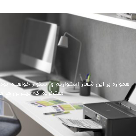
همواره بر این شعار استواریم و استوار خواهیم بود
مفتخریم که بهترین ها ما ر