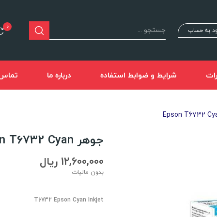
0
د به حساب
ات
شرایط و ضوابط استفاده
درباره ما
تماس ب
جوهر Epson T6732 Cyan
12,600,000 ریال
بدون مالیات
T6732 Epson Cyan Inkjet