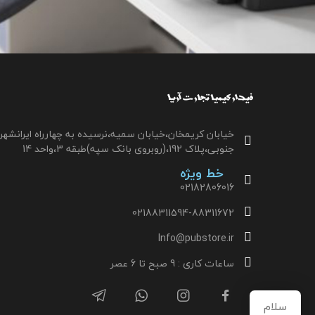
خیابان کریمخان،خیابان سمیه،نرسیده به چهارراه ایرانشهر
جنوبی،پلاک 192،(روبروی بانک سپه)طبقه 3،واحد 14
خط ویژه
02182806016
02188311594-88311672
Info@pubstore.ir
ساعات کاری : 9 صبح تا 6 عصر
سلام