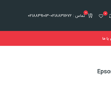
0
0
تماس : 02188311672-02188491013
ا ما