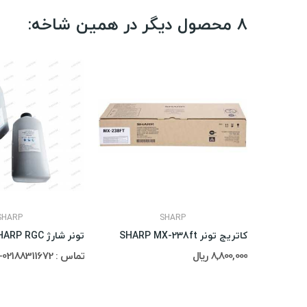
8 محصول دیگر در همین شاخه:
SHARP
SHARP
کاتریج تونر SHARP MX-238ft
تونر شارژ SHARP RGC
8,800,000 ریال
تماس : 02188311672-02188491013