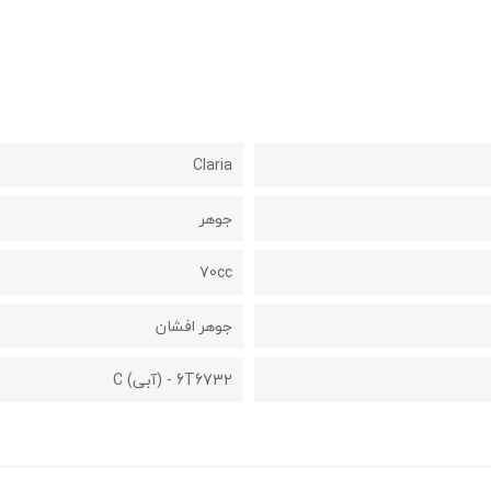
Claria
جوهر
70cc
جوهر افشان
6T6732 - (آبی) C