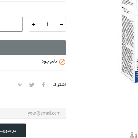
ناموجود

اشتراک
در صورت 