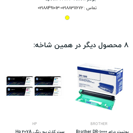
تماس : 02188311672-02188491013
8 محصول دیگر در همین شاخه:
HP
BROTHER
یونیت درام Brother DR-1000
ست کارتریج رنگی Hp 207A