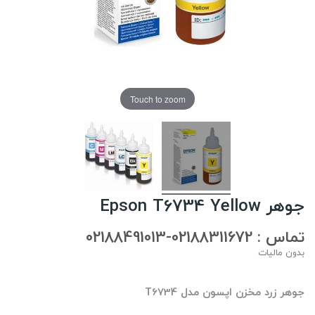
Touch to zoom
جوهر Epson T6734 Yellow
تماس : 02188311672-02188491013
بدون مالیات
جوهر زرد مخزن اپسون مدل T6734