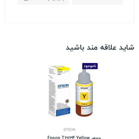
شاید علاقه مند باشید
ناموجود
EPSON
جوهر Epson T6734 Yellow