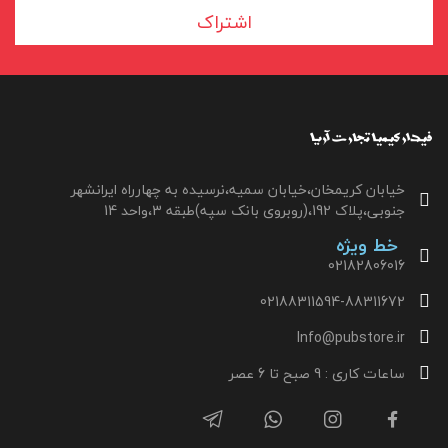
اشتراک
خیابان کریمخان،خیابان سمیه،نرسیده به چهارراه ایرانشهر
جنوبی،پلاک 192،(روبروی بانک سپه)طبقه 3،واحد 14
خط ویژه
02182806016
02188311594-88311672
Info@pubstore.ir
ساعات کاری : 9 صبح تا 6 عصر