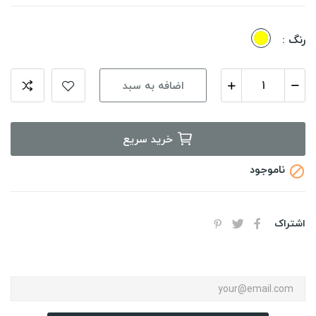
زرد
رنگ :
اضافه به سبد
خرید سریع
ناموجود

اشتراک