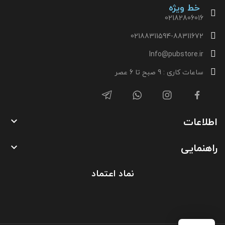
خط ویژه
02182806016
02188311594-88311672
Info@pubstore.ir
ساعات کاری : 9 صبح تا 6 عصر
اطلاعات

راهنمایی

نماد اعتماد