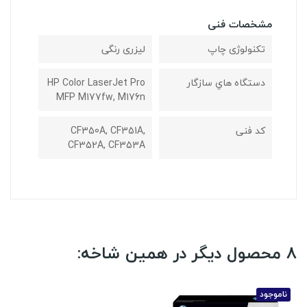
مشخصات فنی
تکنولوژی چاپ
لیزری رنگی
دستگاه هاي سازگار
HP Color LaserJet Pro
MFP M177fw, M176n
کد فنی
CF350A, CF351A,
CF352A, CF353A
8 محصول دیگر در همین شاخه:
ناموجود