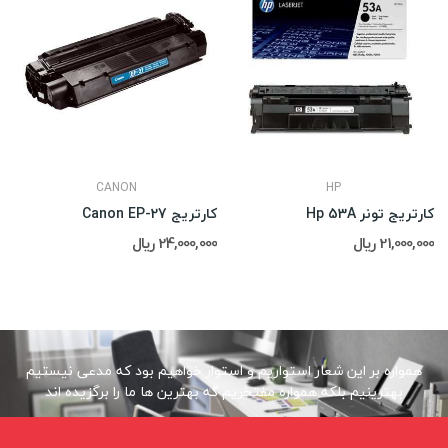
CANON
HP
کارتریج تونر Hp 53A
کارتریج Canon EP-27
21,000,000 ریال
24,000,000 ریال
همواره بر این شعار استواریم و استوار خواهیم بود که مدعی نیستیم
بهترینیم بلکه همواره مفتخریم که بهترین ها ما را برگزیده اند