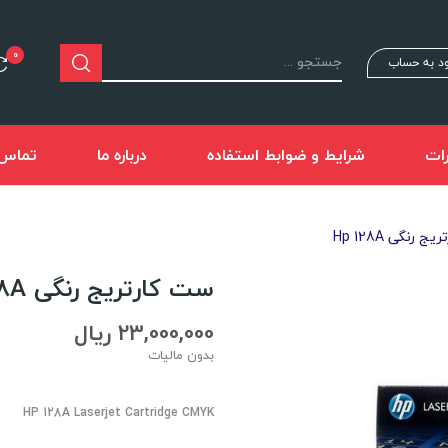
0
د به حساب
ات
شرایط و ضوابط استفاده
درباره ما
تماس ب
 رنگی Hp 128A
ست کارتریج رنگی Hp 128A
23,000,000 ریال
بدون مالیات
HP 128A Laserjet Cartridge CMYK