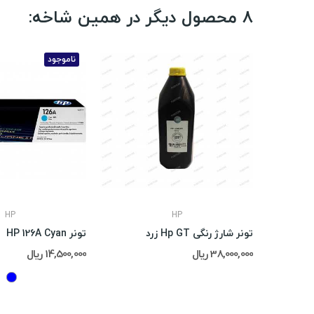
8 محصول دیگر در همین شاخه:
ناموجود
HP
HP
تونر شارژ رنگی Hp GT زرد
تونر HP 126A Cyan
38,000,000 ریال
14,500,000 ریال