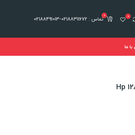
0
0
تماس : 02188311672-02188491013
ا ما