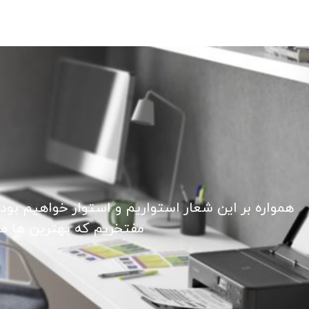
همواره بر این شعار استواریم و استوار خواهیم بود
مفتخریم که بهترین ها ما ر