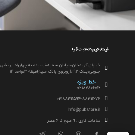
خیابان کریمخان،خیابان سمیه،نرسیده به چهارراه ایرانشهر
جنوبی،پلاک 192،(روبروی بانک سپه)طبقه 3،واحد 14
خط ویژه
02182806016
02188311594-88311672
Info@pubstore.ir
ساعات کاری : 9 صبح تا 6 عصر