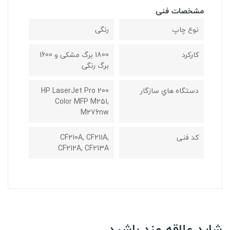
مشخصات فنی
نوع چاپ
رنگی
کارکرد
1800 برگ مشکی و 1600
برگ رنگی
دستگاه هاي سازگار
HP LaserJet Pro 200
Color MFP M251,
M276nw
کد فنی
CF210A, CF211A,
CF212A, CF213A
شاید علاقه مند باشید