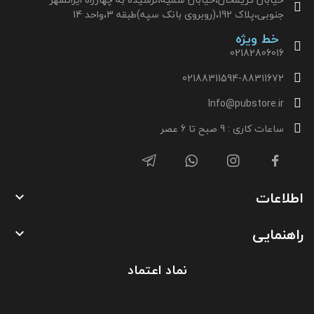
جنوبی،پلاک 192،(روبروی بانک سپه)طبقه 3،واحد 14
خط ویژه
02182806016
02188311594-88311672
Info@pubstore.ir
ساعات کاری : 9 صبح تا 6 عصر
اطلاعات

راهنمایی

نماد اعتماد