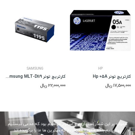
SAMSUNG
HP
کارتریج تونر Hp 05A
کارتریج تونر Samsung MLT-D119
17,500,000 ریال
22,000,000 ریال
همواره بر این شعار استواریم و استوار خواهیم بود که مدعی نیستیم
بهترینیم بلکه همواره مفتخریم که بهترین ها ما را برگزیده اند