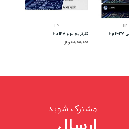
HP
HP
Hp 
کارتریج تونر Hp 14A
کارتریج HP 22Color
50,000,000 ریال
تماس : 02188311672-02188491013
مشترک شوید
ارسال