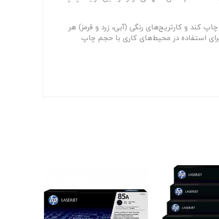
HP 207A بسته به نوع رنگ متفاوت است. کارتریج مشکی این مدل، قادر است تا حدود 1100 صفحه چاپ کند و کارتریج‌های رنگی (آبی، زرد و قرمز) هر
 طور جداگانه، ظرفیت چاپ حدود 900 صفحه را دارند. این ظرفیت‌های مناسب، باعث می‌شود تا کارتریج‌های HP 207A برای استفاده در محیط‌های کاری با حجم چاپ