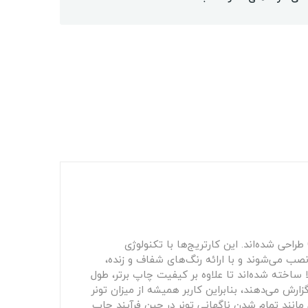
سری کامل، شامل چهار رنگ اصلی مشکی، آبی، زرد و قرمز هستند که برای استفاده در چاپگرهای HP سری Color LaserJet Pro طراحی شده‌اند. این کارتریج‌ها با تکنولوژی
رنگ‌ها را تضمین می‌کند. کارتریج‌های HP 207A به راحتی در دستگاه نصب می‌شوند و با ارائه رنگ‌های شفاف و زنده،
ا ساخته شده‌اند تا علاوه بر کیفیت چاپ برتر، طول
ارش می‌دهند، بنابراین کاربر همیشه از میزان تونر
 مانند تمام شدن ناگهانی تونر در حین فرآیند چاپ