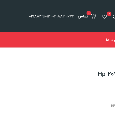
0
0
تماس : 02188311672-02188491013
ا ما