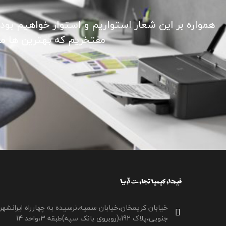
همواره بر این شعار استواریم و استوار خواهیم بود
مفتخریم که بهترین ها ما ر
خیابان کریمخان،خیابان سمیه،نرسیده به چهارراه ایرانشهر
جنوبی،پلاک 192،(روبروی بانک سپه)طبقه 3،واحد 14