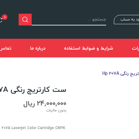
0
د به حساب
ات
شرایط و ضوابط استفاده
درباره ما
تماس ب
 رنگی Hp 207A
ست کارتریج رنگی Hp 207A
24,000,000 ریال
بدون مالیات
HP 207A Laserjet Color Cartridge CMYK