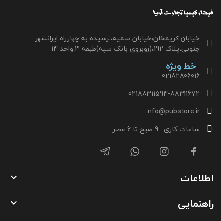
خیابان کریمخان،خیابان سمیه،نرسیده به چهارراه ایرانشهر
جنوبی،پلاک 192،(روبروی بانک سپه)طبقه 3،واحد 14
خط ویژه
02182806016
02188311594-88311672
Info@pubstore.ir
ساعات کاری : 9 صبح تا 6 عصر
اطلاعات

راهنمایی
