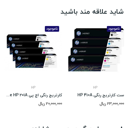
شاید علاقه مند باشید
ناموجود
ناموجود
HP
HP
ست کارتریج رنگی HP 410A
کارتريج رنگی اچ پي Cartridge HP 201A
23,000,000 ریال
20,000,000 ریال