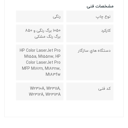
مشخصات فنی
نوع چاپ
رنگی
کارکرد
1050 برگ رنگی و 850
برگ رنگ مشکی
دستگاه هاي سازگار
HP Color LaserJet Pro
M155a, M155nw; HP
Color LaserJet Pro
MFP M182n, M182nw,
M183fw
کد فنی
W2310A, W2311A,
W2312A, W2313A