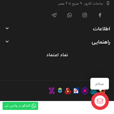
ساعات کاری : 9 صبح تا 6 عصر
اطلاعات

راهنمایی

نماد اعتماد
سلام
گفتگو در واتس اپ