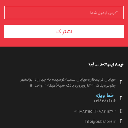
اشتراک
خیابان کریمخان،خیابان سمیه،نرسیده به چهارراه ایرانشهر
جنوبی،پلاک 192،(روبروی بانک سپه)طبقه 3،واحد 14
خط ویژه
02182806016
02188311594-88311672
Info@pubstore.ir