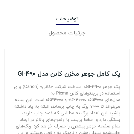
توضیحات
جزئیات محصول
پک کامل جوهر مخزن کانن مدل GI-490
پک جوهر «GI-490» ساخت شرکت «کانن» (Canon) برای
استفاده در پرینترهای کانن Pixma به
مدل‌های «G2400»، «G1400» و «G3400» است. این بسته
می‌تواند تا 7000 برگ به چاپ برساند، البته به یاد داشته
باشید این تعداد برگ به مطالبی که قصد چاپ دارید،
بستگی دارد و قطعاً پرینت با وضوح‌های بالاتر در ابعاد
تمام صفحه جوهر بیشتری را مصرف خواهد کرد. رنگ‌های
چاپ‌شده بسیار روشن و نزدیک به واقعی هستند و این