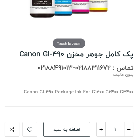
Touch to zoom
پک کامل جوهر مخزن Canon GI-490
تماس : 02188311672-02188491013
بدون مالیات
Canon GI-490 Package Ink For G1400 G2400 G3400
اضافه به سبد