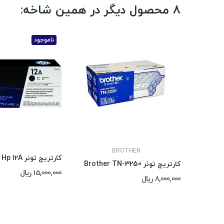
8 محصول دیگر در همین شاخه:
ناموجود
BROTHER
کارتریج تونر Hp 12A
کارتریج لیزری سامسونگ Samsung SCX-D4200A
کارتریج تونر Brother TN-3250
15,000,000 ریال
8,000,000 ریال