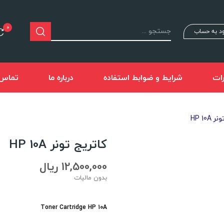
0
د به حساب
ات
شرایط و ضوابط استفاده
درباره ما
تماس ب
HP 10A
کاتریج تونر HP 10A
12,500,000 ریال
بدون مالیات
Toner Cartridge HP 10A