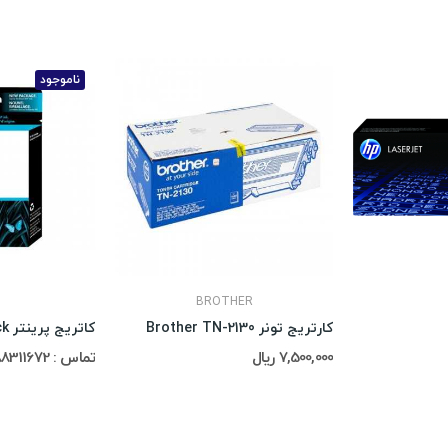
ناموجود
BROTHER
کارتریج تونر Brother TN-2130
کاتریج پرینتر HP 15 Black
7,500,000 ریال
تماس : 02188311672-02188491013