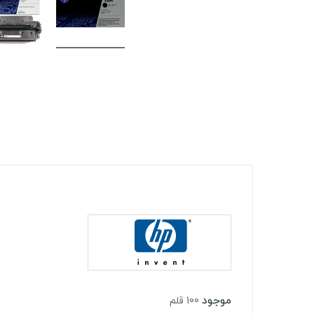
موجود
100 قلم