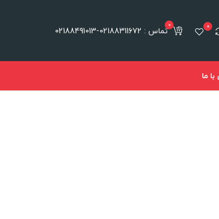
0
0
تماس : 02188311672-02188491013
ا ما