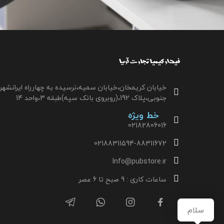
خیابان کریمخان،خیابان سمیه،نرسیده به چهارراه ایرانشهر
جنوبی،پلاک 192،(روبروی بانک سپه)طبقه 3،واحد 14
خط ویژه
02182806016
02188311594-88311672
Info@pubstore.ir
ساعات کاری : 9 صبح تا 6 عصر
سلام