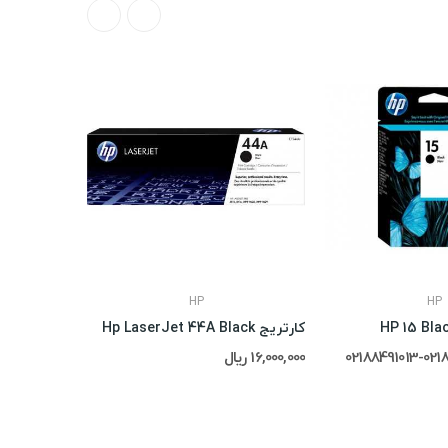
HP
HP
کارتریج Hp LaserJet 44A Black
یونیت درام other DR-2025
16,000,000 ریال
26,000,000 ریال