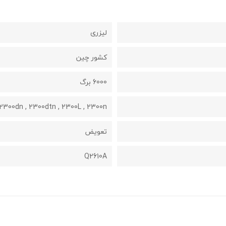
لیزری
کشور چین
6000 برگ
2300dn , 2300dtn , 2300L , 2300n
تعویض
Q2610A