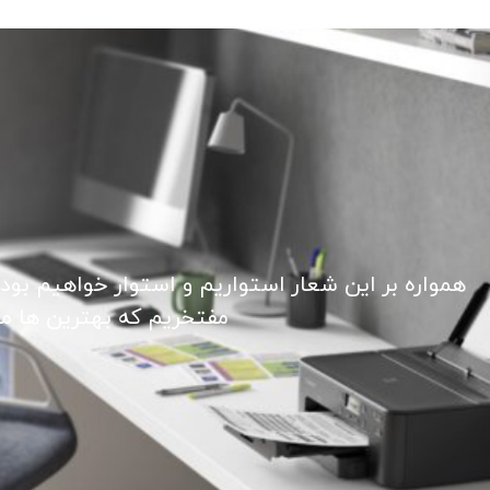
همواره بر این شعار استواریم و استوار خواهیم بود
مفتخریم که بهترین ها ما ر