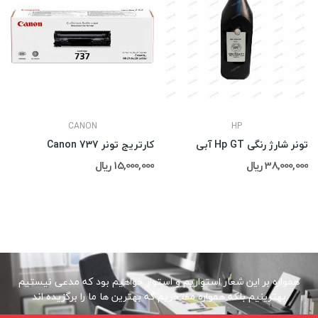
CANON
HP
تونر شارژ رنگی Hp GT آبی
کارتریج تونر Canon 737
38,000,000 ریال
15,000,000 ریال
همواره بر این شعار استواریم و استوار خواهیم بود که مدعی نیستیم
بهترینیم بلکه همواره مفتخریم که بهترین ها ما را برگزیده اند