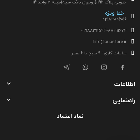
جنوبی،پلاک 192،(روبروی بانک سپه)طبقه 3،واحد 14
خط ویژه
02182806016
02188311594-88311672
Info@pubstore.ir
ساعات کاری : 9 صبح تا 6 عصر
اطلاعات

راهنمایی

نماد اعتماد