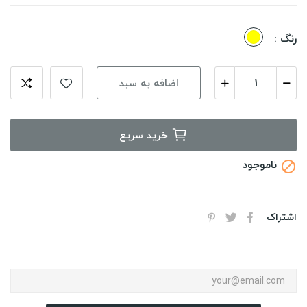
زرد
رنگ :
اضافه به سبد
خرید سریع
ناموجود

اشتراک