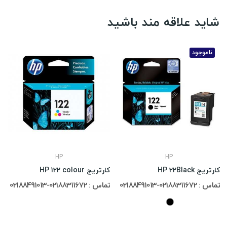
شاید علاقه مند باشید
ناموجود
HP
HP
کارتریج HP 22Black
کارتریج HP 122 colour
تماس : 02188311672-02188491013
تماس : 02188311672-02188491013