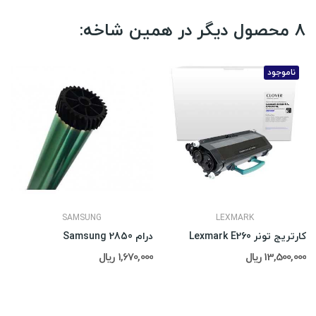
8 محصول دیگر در همین شاخه:
ناموجود
SAMSUNG
LEXMARK
کارتریج تونر Lexmark E260
درام Samsung 2850
13,500,000 ریال
1,670,000 ریال