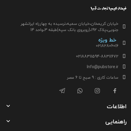
خیابان کریمخان،خیابان سمیه،نرسیده به چهارراه ایرانشهر
جنوبی،پلاک 192،(روبروی بانک سپه)طبقه 3،واحد 14
خط ویژه
02182806016
02188311594-88311672
Info@pubstore.ir
ساعات کاری : 9 صبح تا 6 عصر
اطلاعات

راهنمایی
