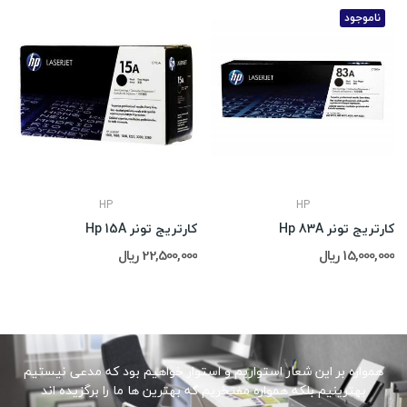
ناموجود
HP
HP
کارتریج تونر Hp 83A
کارتریج تونر Hp 15A
15,000,000 ریال
22,500,000 ریال
همواره بر این شعار استواریم و استوار خواهیم بود که مدعی نیستیم
بهترینیم بلکه همواره مفتخریم که بهترین ها ما را برگزیده اند