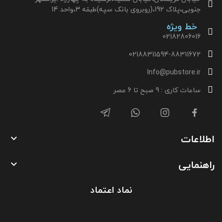
جنوبی،پلاک 192،(روبروی بانک سپه)طبقه 3،واحد 14
خط ویژه
02182806016
02188311594-88311672
Info@pubstore.ir
ساعات کاری : 9 صبح تا 6 عصر
اطلاعات

راهنمایی

نماد اعتماد