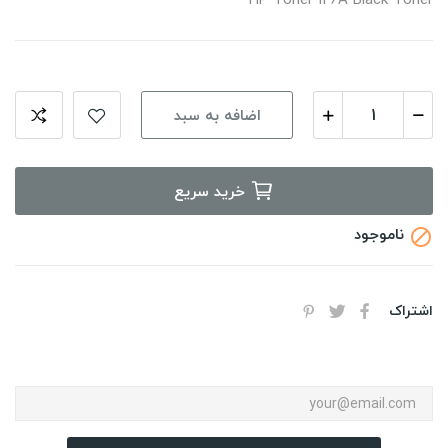
اضافه به سبد
خرید سریع
ناموجود

اشتراک