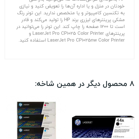
خودتان در منزل و یا اداره آن‌ها را تعویض کنید و نیازی
به تکنسین کامپیوتر و یا متخصص ندارید. این تونر رنگ
مشکی پرینترهای لیزری برند HP را تولید می‌کند و قادر
است تا 1200 صفحه را چاپ کند. این تونر را می‌توانید در
پرینترهای LaserJet Pro CP1025 Color Printer و
LaserJet Pro CP1025nw Color Printer استفاده کنید.
8 محصول دیگر در همین شاخه: