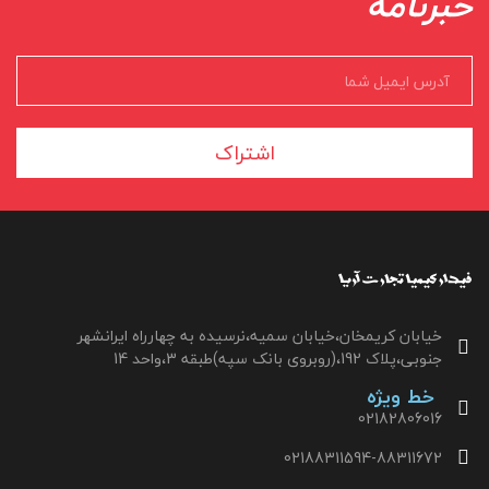
خبرنامه
اشتراک
خیابان کریمخان،خیابان سمیه،نرسیده به چهارراه ایرانشهر
جنوبی،پلاک 192،(روبروی بانک سپه)طبقه 3،واحد 14
خط ویژه
02182806016
02188311594-88311672