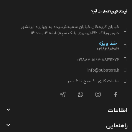
خیابان کریمخان،خیابان سمیه،نرسیده به چهارراه ایرانشهر
جنوبی،پلاک 192،(روبروی بانک سپه)طبقه 3،واحد 14
خط ویژه
02182806016
02188311594-88311672
Info@pubstore.ir
ساعات کاری : 9 صبح تا 6 عصر
اطلاعات

راهنمایی
