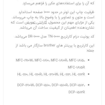
که آن را برای استفاده‌های مکرر را فراهم می‌سازد.
ظرفیت چاپ این تونر در حدود 1000 صفحه استاندارد
است و متون و تصاویر را با وضوح بالا به چاپ می‌رساند.
یکی از مزایای مهم این محصول،
گارانتی تعویض
است که
نشان‌دهنده اطمینان از کیفیت ساخت آن می‌باشد.
کد یونیت درام کارتریج TN-1000 مدل DR-1000 می‌باشد.
این کارتریج با پرینتر های brother سازگار می باشد از
جمله:
MFC-1910W، MFC-1810، MFC-1810R، MFC-1815،
MFC-1815R
HL-1110، HL-1110R، HL-1210W، HL-1112، HL-1112R
DCP-1610W، DCP-1510، DCP-1510R، DCP-1512،
DCP-1512R