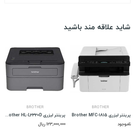
شاید علاقه مند باشید
BROTHER
BROTHER
پرینتر لیزری Brother MFC-1815
پرینتر لیزری Brother HL-L2320D
ناموجود
123,000,000 ریال