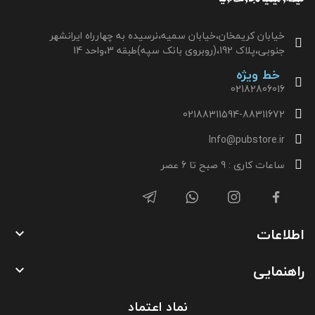
خیابان کریمخان،خیابان سمیه،نرسیده به چهارراه ایرانشهر
جنوبی،پلاک 192،(روبروی بانک سپه)طبقه 3،واحد 14
خط ویژه
02182806016
02188311594-88311672
Info@pubstore.ir
ساعات کاری : 9 صبح تا 6 عصر
اطلاعات

راهنمایی

نماد اعتماد