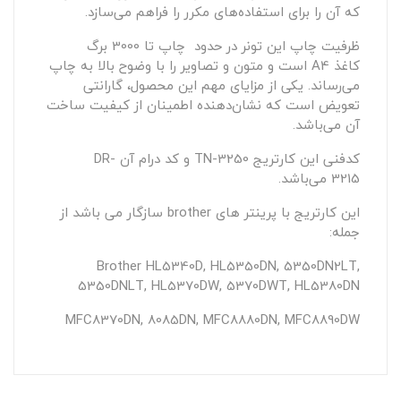
که آن را برای استفاده‌های مکرر را فراهم می‌سازد.
ظرفیت چاپ این تونر در حدود چاپ تا 3000 برگ
کاغذ A4 است و متون و تصاویر را با وضوح بالا به چاپ
می‌رساند. یکی از مزایای مهم این محصول، گارانتی
تعویض است که نشان‌دهنده اطمینان از کیفیت ساخت
آن می‌باشد.
کدفنی این کارتریج TN-3250 و کد درام آن DR-
3215 می‌باشد.
این کارتریج با پرینتر های brother سازگار می باشد از
جمله:
Brother HL5340D, HL5350DN, 5350DN2LT,
5350DNLT, HL5370DW, 5370DWT, HL5380DN
MFC8370DN, 8085DN, MFC8880DN, MFC8890DW