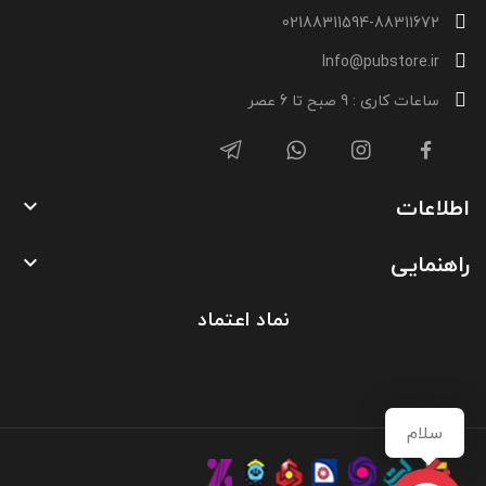
02188311594-88311672
Info@pubstore.ir
ساعات کاری : 9 صبح تا 6 عصر
اطلاعات

راهنمایی

نماد اعتماد
سلام