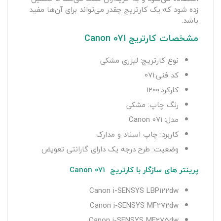
زده شود که یک کارتریج چقدر می‌تواند برای آن‌ها مفید
باشد.
مشخصات کارتریج Canon 071
نوع کارتریج: لیزری مشکی
کد فنی:071
کارکرد:1200
رنگ چاپ: مشکی
مدل: Canon 071
کاربرد: چاپ اسناد و مدارک
وضعیت: طرح درجه یک دارای گارانتی تعویض
پرینتر های سازگار با کارتریج Canon 071
Canon i-SENSYS LBP122dw
Canon i-SENSYS MF272dw
Canon i-SENSYS MF275dw