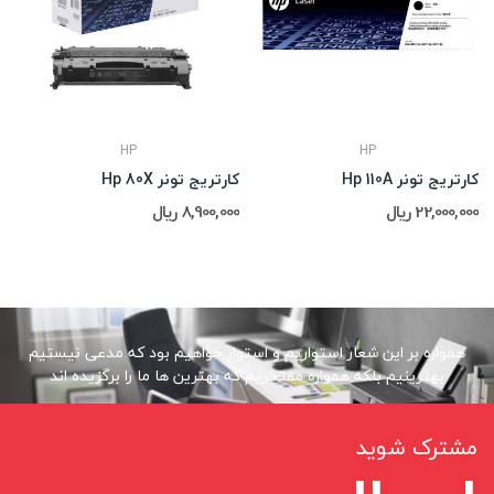
HP
HP
کارتریج تونر Hp 110A
کارتریج تونر Hp 80X
22,000,000 ریال
8,900,000 ریال
همواره بر این شعار استواریم و استوار خواهیم بود که مدعی نیستیم
بهترینیم بلکه همواره مفتخریم که بهترین ها ما را برگزیده اند
مشترک شوید