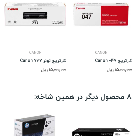
CANON
CANON
کارتریج Canon 047
کارتریج تونر Canon 737
15,000,000 ریال
15,000,000 ریال
8 محصول دیگر در همین شاخه: