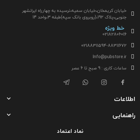
خیابان کریمخان،خیابان سمیه،نرسیده به چهارراه ایرانشهر
جنوبی،پلاک 192،(روبروی بانک سپه)طبقه 3،واحد 14
خط ویژه
02182806016
02188311594-88311672
Info@pubstore.ir
ساعات کاری : 9 صبح تا 6 عصر
اطلاعات

راهنمایی

نماد اعتماد