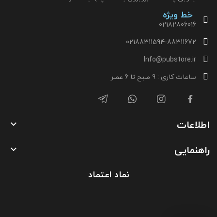
خط ویژه
02182806016
02188311594-88311672
Info@pubstore.ir
ساعات کاری : 9 صبح تا 6 عصر
اطلاعات

راهنمایی

نماد اعتماد