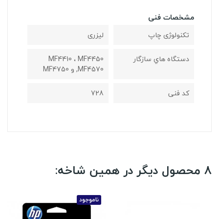
مشخصات فنی
تکنولوژی چاپ
لیزری
دستگاه هاي سازگار
MF4410 ، MF4450
,MF4570 و MF4750
کد فنی
728
8 محصول دیگر در همین شاخه:
ناموجود