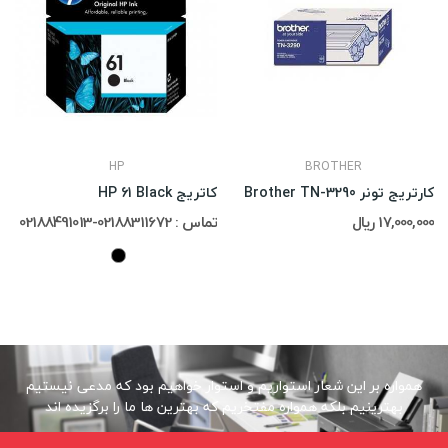
HP
BROTHER
کارتریج تونر Brother TN-3290
کاتریج HP 61 Black
17,000,000 ریال
تماس : 02188311672-02188491013
همواره بر این شعار استواریم و استوار خواهیم بود که مدعی نیستیم
بهترینیم بلکه همواره مفتخریم که بهترین ها ما را برگزیده اند