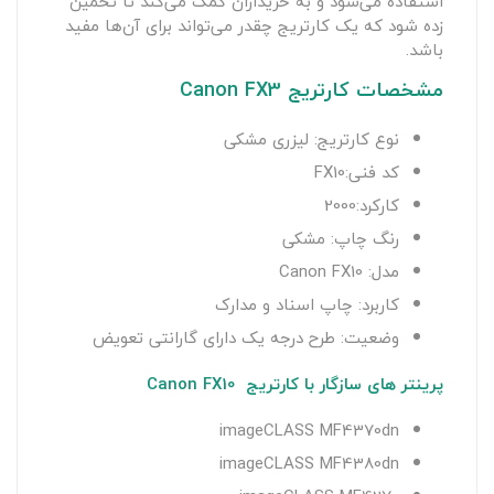
استفاده می‌شود و به خریداران کمک می‌کند تا تخمین
زده شود که یک کارتریج چقدر می‌تواند برای آن‌ها مفید
باشد.
مشخصات کارتریج Canon FX3
نوع کارتریج: لیزری مشکی
کد فنی:FX10
کارکرد:2000
رنگ چاپ: مشکی
مدل: Canon FX10
کاربرد: چاپ اسناد و مدارک
وضعیت: طرح درجه یک دارای گارانتی تعویض
پرینتر های سازگار با کارتریج Canon FX10
imageCLASS MF4370dn
imageCLASS MF4380dn