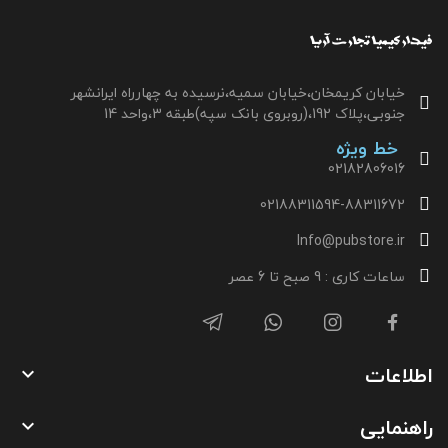
خیابان کریمخان،خیابان سمیه،نرسیده به چهارراه ایرانشهر
جنوبی،پلاک 192،(روبروی بانک سپه)طبقه 3،واحد 14
خط ویژه
02182806016
02188311594-88311672
Info@pubstore.ir
ساعات کاری : 9 صبح تا 6 عصر
اطلاعات

راهنمایی
