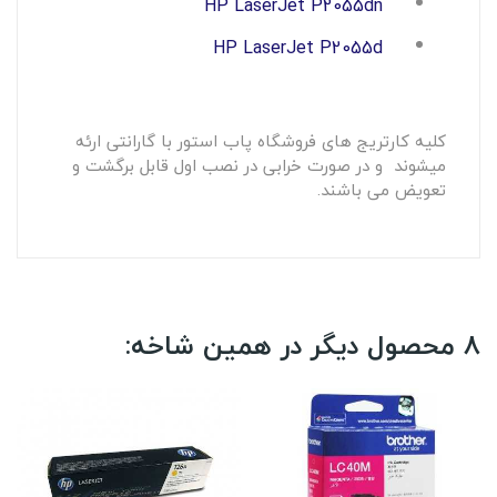
HP LaserJet P2055dn
HP LaserJet P2055d
کلیه کارتریج های فروشگاه پاب استور با گارانتی ارئه
میشوند و در صورت خرابی در نصب اول قابل برگشت و
تعویض می باشند.
8 محصول دیگر در همین شاخه: