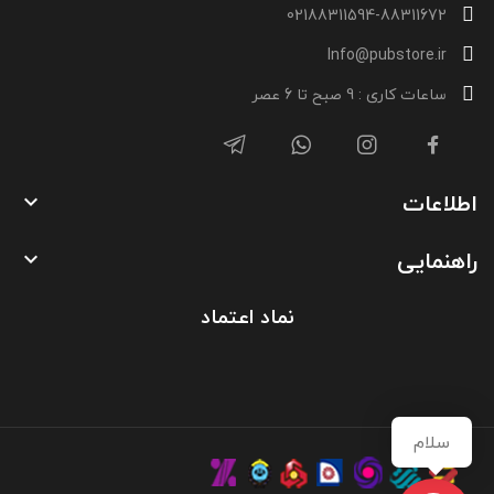
02188311594-88311672
Info@pubstore.ir
ساعات کاری : 9 صبح تا 6 عصر
اطلاعات

راهنمایی

نماد اعتماد
سلام