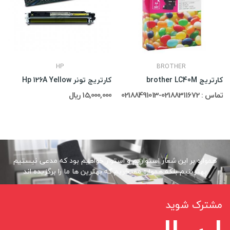
HP
BROTHER
کارتریج brother LC40M
کارتریج تونر Hp 126A Yellow
تماس : 02188311672-02188491013
15,000,000 ریال
همواره بر این شعار استواریم و استوار خواهیم بود که مدعی نیستیم
بهترینیم بلکه همواره مفتخریم که بهترین ها ما را برگزیده اند
مشترک شوید