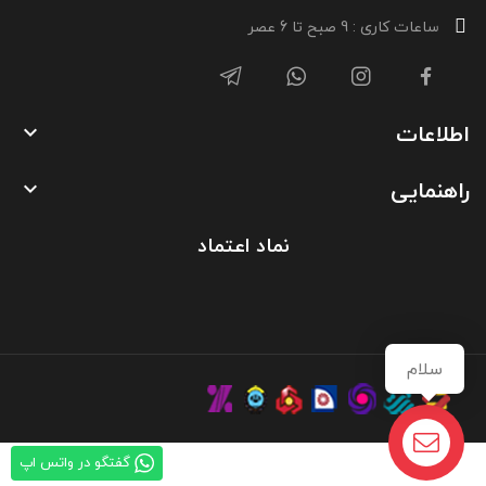
ساعات کاری : 9 صبح تا 6 عصر
اطلاعات

راهنمایی

نماد اعتماد
سلام
گفتگو در واتس اپ