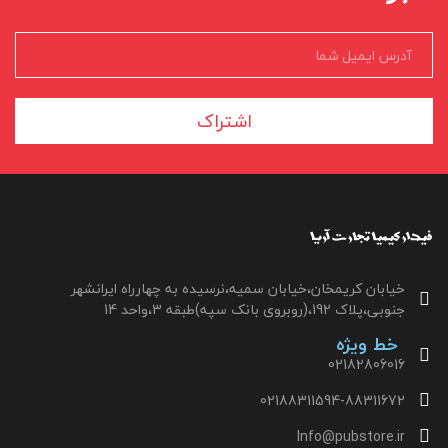
اشتراک
خیابان کریمخان،خیابان سمیه،نرسیده به چهارراه ایرانشهر
جنوبی،پلاک 192،(روبروی بانک سپه)طبقه 3،واحد 14
خط ویژه
02182806016
02188311594-88311672
Info@pubstore.ir