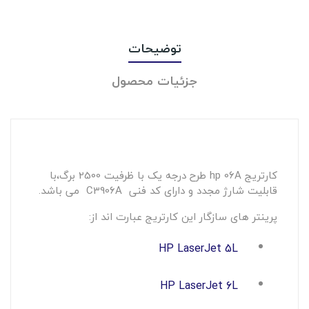
توضیحات
جزئیات محصول
کارتریج hp 06A طرح درجه یک با ظرفیت 2500 برگ،با
قابلیت شارژ مجدد و دارای کد فنی C3906A می باشد.
پرینتر های سازگار این کارتریج عبارت اند از:
HP LaserJet 5L
HP LaserJet 6L