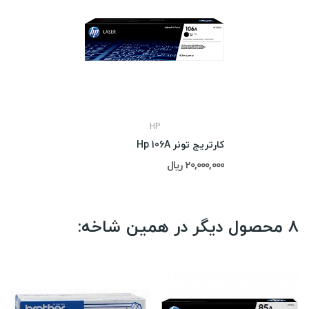
HP
کارتریج تونر Hp 106A
20,000,000 ریال
8 محصول دیگر در همین شاخه: