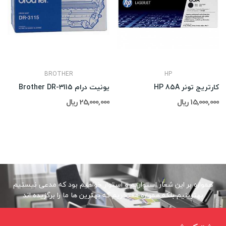
BROTHER
HP
کارتریج تونر HP 85A
یونیت درام Brother DR-3115
15,000,000 ریال
25,000,000 ریال
همواره بر این شعار استواریم و استوار خواهیم بود که مدعی نیستیم
بهترینیم بلکه همواره مفتخریم که بهترین ها ما را برگزیده اند