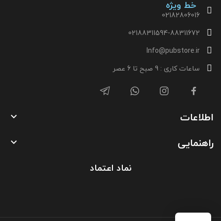
خط ویژه
02182806016
02188311594-88311672
Info@pubstore.ir
ساعات کاری : 9 صبح تا 6 عصر
اطلاعات

راهنمایی

نماد اعتماد