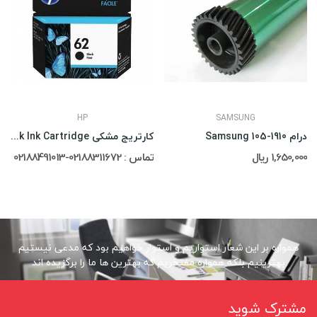
HP
SAMSUNG
درام Samsung 105-1910
کارتریج مشکی HP 62 Black Ink Cartridge
1,650,000 ریال
تماس : 02188311672-02188491013
همواره بر این شعار استواریم و استوار خواهیم بود که مدعی نیستیم
بهترینیم بلکه همواره مفتخریم که بهترین ها ما را برگزیده اند
مشترک شوید