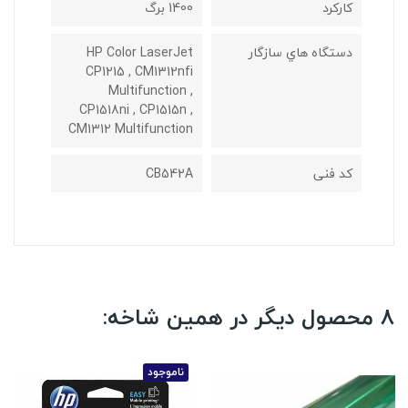
کارکرد
1400 برگ
دستگاه هاي سازگار
HP Color LaserJet
CP1215 , CM1312nfi
Multifunction ,
CP1518ni , CP1515n ,
CM1312 Multifunction
کد فنی
CB542A
8 محصول دیگر در همین شاخه:
ناموجود