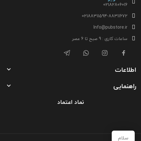
02182806016
02188311594-88311672
Info@pubstore.ir
ساعات کاری : 9 صبح تا 6 عصر
اطلاعات

راهنمایی

نماد اعتماد
سلام