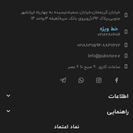
خیابان کریمخان،خیابان سمیه،نرسیده به چهارراه ایرانشهر
جنوبی،پلاک 192،(روبروی بانک سپه)طبقه 3،واحد 14
خط ویژه
02182806016
02188311594-88311672
Info@pubstore.ir
ساعات کاری : 9 صبح تا 6 عصر
اطلاعات

راهنمایی

نماد اعتماد