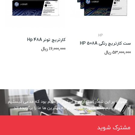
HP
کارتریج تونر Hp 48A
ست کارتریج رنگی HP 508A
16,000,000 ریال
53,000,000 ریال
همواره بر این شعار استواریم و استوار خواهیم بود که مدعی نیستیم
بهترینیم بلکه همواره مفتخریم که بهترین ها ما را برگزیده اند
مشترک شوید