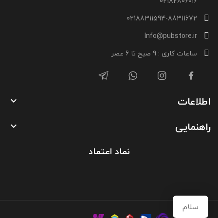
02182806016
02188311594-88311672
Info@pubstore.ir
ساعات کاری : 9 صبح تا 6 عصر
اطلاعات

راهنمایی

نماد اعتماد
سلام