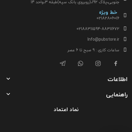
جنوبی،پلاک 192،(روبروی بانک سپه)طبقه 3،واحد 14
خط ویژه
02182806016
02188311594-88311672
Info@pubstore.ir
ساعات کاری : 9 صبح تا 6 عصر
اطلاعات

راهنمایی

نماد اعتماد