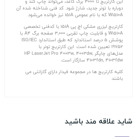
این کارتریج تا 3000 برگ کاغذ، می‌تواند چاپ کند و
دوباره با تونر جدید، شارژ شود. کد فنی شناخته شده آن
W1510A که با نام عمومی‌ 151A نیز خوانده می‌شود.
کارتریج لیزری مشکی اچ پی 151A با کدفنی تخصصی
W1510A و قابلیت چاپ تقربی 3,000 صفحه برگ A4 با
پوشش 5 درصد استاندارد که طبق استاندارد ISO/IEC
19752 تعیین شده است. این کارتریج تونر با
مدل‌های چاپگر HP LaserJet Pro 4003w, 4003dw,
4103fdn, 4103fdw سازگار است.
کلیه کارتریج ها در مجموعه فیدار دارای گارانتی می
باشند.
شاید علاقه مند باشید