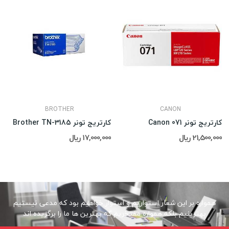
BROTHER
CANON
کارتریج تونر Canon 071
کارتریج تونر Brother TN-3185
21,500,000 ریال
17,000,000 ریال
همواره بر این شعار استواریم و استوار خواهیم بود که مدعی نیستیم
بهترینیم بلکه همواره مفتخریم که بهترین ها ما را برگزیده اند