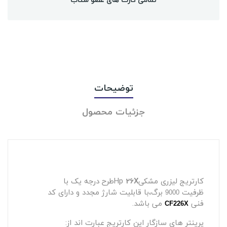
توضیحات
جزئیات محصول
کارتریج لیزری مشکیHp
26X
طرح درجه یک با
ظرفیت
برگ،با قابلیت شارژ مجدد و دارای کد
9000
فنی
می باشد.
CF226X
پرینتر های سازگار این کارتریج عبارت اند از: