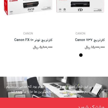
CANON
CANON
کارتریج Canon 737
کارتریج تونر Canon FX-10
15,000,000 ریال
5,800,000 ریال
همواره بر این شعار استواریم و استوار خواهیم بود که مدعی نیستیم
بهترینیم بلکه همواره مفتخریم که بهترین ها ما را برگزیده اند
مشترک شوید