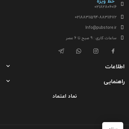
خط ویژه
02182806016
02188311594-88311672
Info@pubstore.ir
ساعات کاری : 9 صبح تا 6 عصر
اطلاعات

راهنمایی

نماد اعتماد
سلام