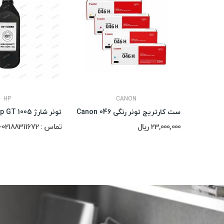
HP
CANON
ست کارتریج تونر رنگی Canon 046
تونر شارژ 1005 Hp GT
23,000,000 ریال
تماس : 02188311672-02188491013