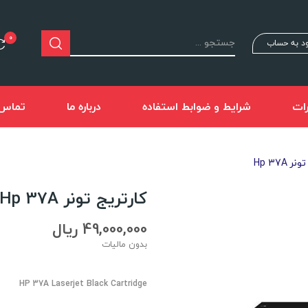
0
د به حساب
ات
شرایط و ضوابط استفاده
درباره ما
تماس ب
 Hp 37A
کارتریج تونر Hp 37A
49,000,000 ریال
بدون مالیات
HP 37A Laserjet Black Cartridge