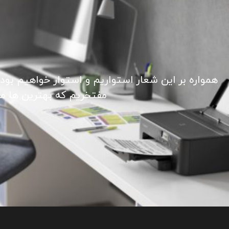
همواره بر این شعار استواریم و استوار خواهیم بود
مفتخریم که بهترین ها ما ر