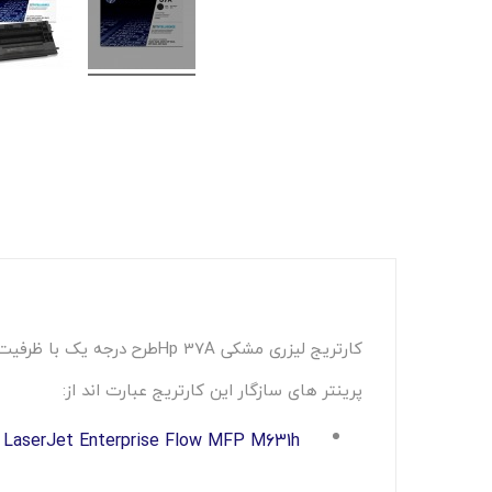
کارتریج لیزری مشکی Hp 37Aطرح درجه یک با ظرفیت 11000 برگ،با قابلیت شارژ مجدد و دارای کد فنی CF237A می باشد.
پرینتر های سازگار این کارتریج عبارت اند از:
 LaserJet Enterprise Flow MFP M631h