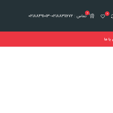
0
0
تماس : 02188311672-02188491013
ا ما