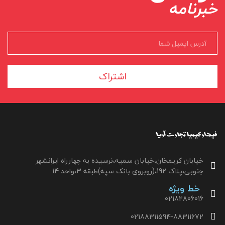
خبرنامه
اشتراک
خیابان کریمخان،خیابان سمیه،نرسیده به چهارراه ایرانشهر
جنوبی،پلاک 192،(روبروی بانک سپه)طبقه 3،واحد 14
خط ویژه
02182806016
02188311594-88311672