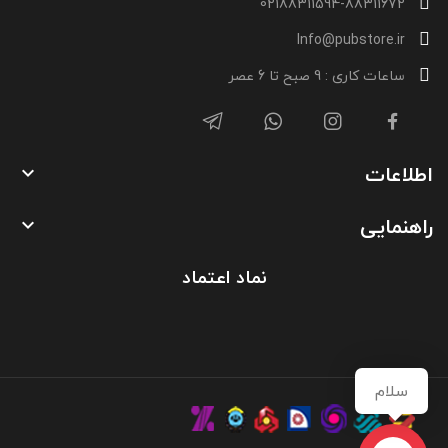
02188311594-88311672
Info@pubstore.ir
ساعات کاری : 9 صبح تا 6 عصر
اطلاعات

راهنمایی

نماد اعتماد
سلام