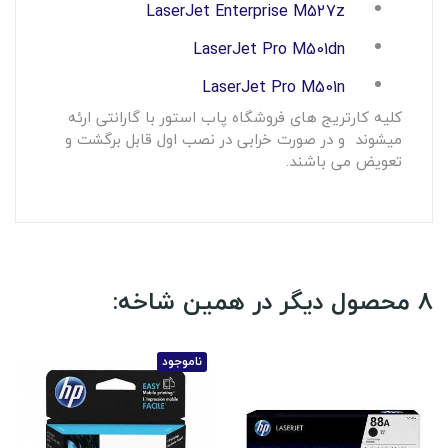
LaserJet Enterprise M527z
LaserJet Pro M501dn
LaserJet Pro M501n
کلیه کارتریج های فروشگاه پاب استور با گارانتی ارئه
میشوند و در صورت خرابی در نصب اول قابل برگشت و
تعویض می باشند.
8 محصول دیگر در همین شاخه:
ناموجود