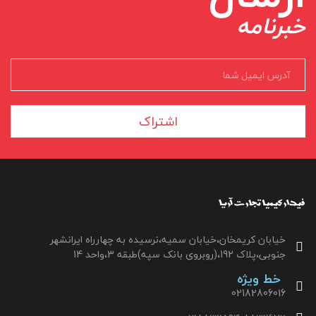
خبرنامه
اشتراک
خیابان کریمخان،خیابان سمیه،نرسیده به چهارراه ایرانشهر
جنوبی،پلاک 192،(روبروی بانک سپه)طبقه 3،واحد 14
خط ویژه
02182806016