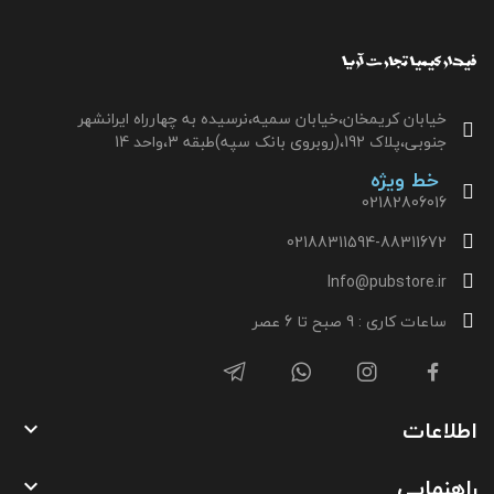
خیابان کریمخان،خیابان سمیه،نرسیده به چهارراه ایرانشهر
جنوبی،پلاک 192،(روبروی بانک سپه)طبقه 3،واحد 14
خط ویژه
02182806016
02188311594-88311672
Info@pubstore.ir
ساعات کاری : 9 صبح تا 6 عصر
اطلاعات

راهنمایی
