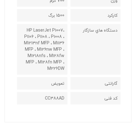
وزن
700 گرم
کارکرد
1500 برگ
دستگاه هاي سازگار
HP LaserJet P1007،
P1106 ، P1108 ، P1008 ،
M1213nf MFP ، M1136
MFP ، M126nw MFP ،
M1218nfs ، M128fw
MFP ، M128fn MFP ،
M226DW
گارانتی
تعویض
کد فنی
CC388AD