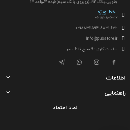
جنوبی،پلاک 192،(روبروی بانک سپه)طبقه 3،واحد 14
خط ویژه
02182806016
02188311594-88311672
Info@pubstore.ir
ساعات کاری : 9 صبح تا 6 عصر
اطلاعات

راهنمایی

نماد اعتماد