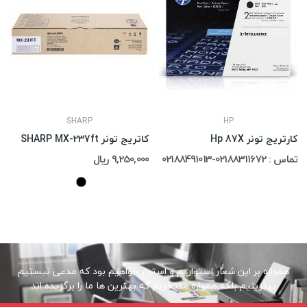
SHARP
HP
کارتریج تونر Hp 87X
کاتریج تونر SHARP MX-237ft
تماس : 02188311672-02188491013
9,250,000 ریال
همواره بر این شعار استواریم و استوار خواهیم بود که مدعی نیستیم
بهترینیم بلکه همواره مفتخریم که بهترین ها ما را برگزیده اند