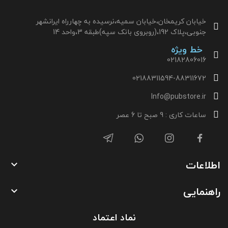
خیابان کریمخان،خیابان سمیه،نرسیده به چهارراه ایرانشهر
جنوبی،پلاک 192،(روبروی بانک سپه)طبقه 3،واحد 14
خط ویژه
02182806016
02188311594-88311672
Info@pubstore.ir
ساعات کاری : 9 صبح تا 6 عصر
اطلاعات

راهنمایی

نماد اعتماد