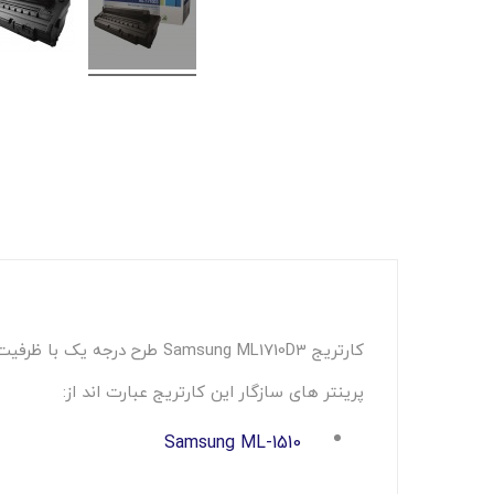
کارتریج Samsung ML1710D3 طرح درجه یک با ظرفیت 3000 برگ،با قابلیت شارژ مجدد و دارای کد عمومی 1710 می باشد.
پرینتر های سازگار این کارتریج عبارت اند از:
Samsung ML-1510