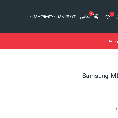
0
0
تماس : 02188311672-02188491013
ا ما
S