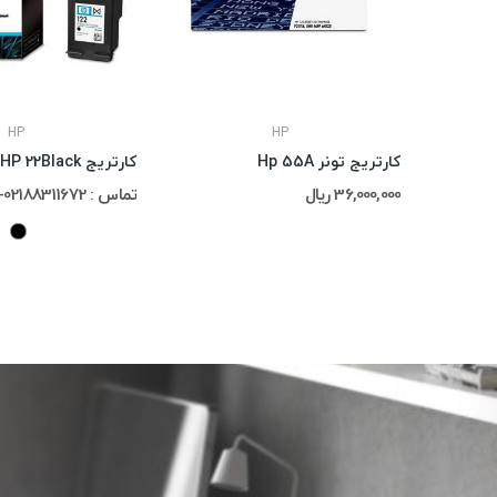
HP
HP
کارتریج تونر Hp 55A
کارتریج HP 22Black
36,000,000 ریال
تماس : 02188311672-02188491013