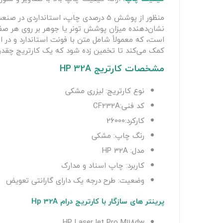
منظور از پوشش 5 درصدی چاپ، استاندا
است، که معمولاً شامل متن با فونت استاندارد و در ان
کمک می‌کند تا تخمین زده شود که یک کارتریج چقدر می
مشخصات کارتریج HP 32A
نوع کارتریج: لیزری مشکی
کد فنی:CF232A
کارکرد:26000
رنگ چاپ: مشکی
مدل: HP 32A
کاربرد: چاپ اسناد و مدارک
وضعیت: طرح درجه یک دارای گارانتی تعویض
پرینتر های سازگار با کارتریج درام Hp 32A
HP LaserJet Pro M118dw