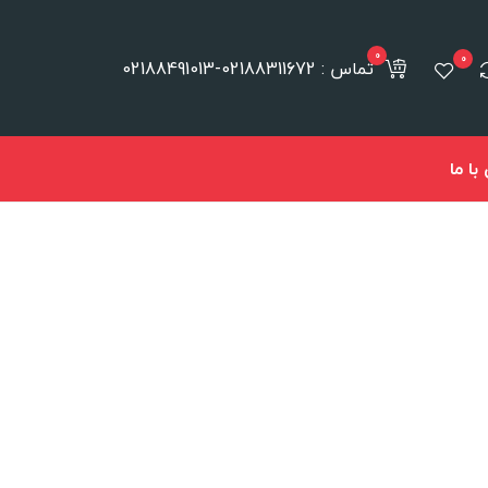
0
0
تماس : 02188311672-02188491013
ا ما