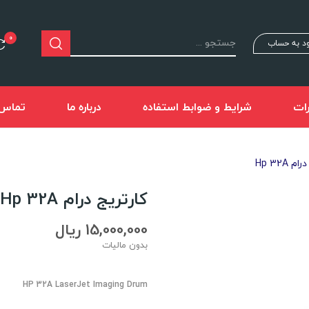
0
د به حساب
ات
شرایط و ضوابط استفاده
درباره ما
تماس ب
 Hp 32A
کارتریج درام Hp 32A
15,000,000 ریال
بدون مالیات
HP 32A LaserJet Imaging Drum