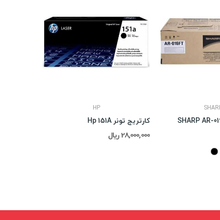
HP
SHAR
کارتریج تونر Hp 151A
28,000,000 ریال
تماس : 02188311672-02188491013