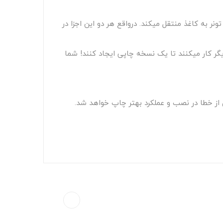
یک سیلندر الکتریکی است که برای ایجاد متن و تصاویر پودر تونر به کاغذ منتقل می‎کند. درواقع هر دو این اجزا در
اما اگر این درام در دستگاه شما نباشد، دستگاه پودر تونر موجود در کارتریج را نمی‌‎تواند به صفحه منتقل کرد. دو بخش با یکدیگر کار می‎کنند تا یک نسخه چاپی ایجاد کنند! شما
ی از خطا در نصب و عملکرد بهتر چاپ خواهد شد.