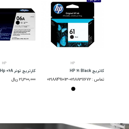
HP
HP
کاتریج HP 61 Black
کارتریج تونر Hp 06A
تماس : 02188311672-02188491013
21,300,000 ریال