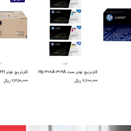
P
HP
کارتریج تونر ست Hp 308A-309A
کارتریج تونر SHARP AR-016ft
7,600,000 ریال
2,350,000 ریال