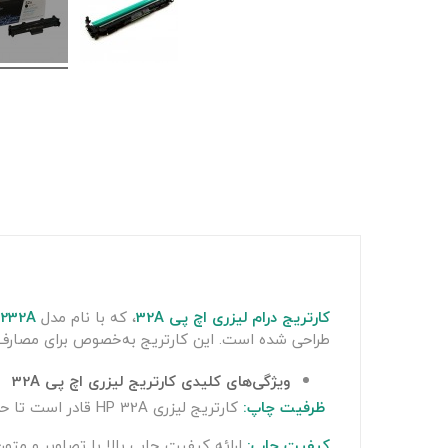
کارتریج درام لیزری اچ پی 32A
، که با نام مدل
232A
طراحی شده است. این کارتریج به‌خصوص برای مصارف ا
ویژگی‌های کلیدی کارتریج لیزری اچ پی 32A
ظرفیت چاپ:
کارتریج لیزری HP 32A قادر است تا حدود 26000 صفحه استاندارد (بر اساس پوشش 5 درصدی صفحه) چاپ کند.
کیفیت چاپ:
ارائه کیفیت چاپ بالا با تصاویر و متون واضح 