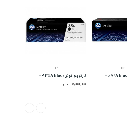
ناموجود
HP
HP
کارتریج تونر HP 35A Black
کارتریج تونر  78A
15,000,000 ریال
15,000,000 ریال