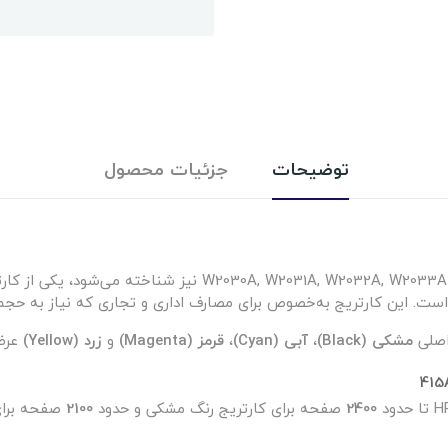
توضیحات
جزئیات محصول
، که با کد فنی W2030A, W2031A, W2032A, W2033A نیز
اصلی
مشکی (Black)
،
آبی (Cyan)
،
قرمز (Magenta)
و
زرد (Yellow)
عرض
2400
صفحه برای کارتریج رنگ مشکی و حدود
2100
صفحه برای 