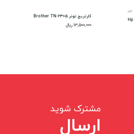
HP
کارتریج تونر Brother TN-2305
13,500,000 ریال
20,000,000 ریال
مشترک شوید
ارسال