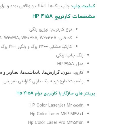
کیفیت چاپ:
چاپ رنگ‌ها شفاف و واقعی بوده و برای 
مشخصات کارتریج HP 415A
نوع کارتریج: لیزری رنگی
کد فنی: W2030A, W2031A, W2032A, W2033A
کارکرد:مشکی 2400 برگ و رنگی 2100 برگ
رنگ چاپ: رنگی
مدل: HP 415A
کاربرد: م
تون، گزارش‌ها، یادداشت‌ها، تصاویر و س
وضعیت: طرح درجه یک دارای گارانتی تعویض
پرینتر های سازگار با کارتریج درام Hp 415A
HP Color LaserJet M455dn
Hp Color Laser MFP M480f
Hp Color Laser Pro M454dn