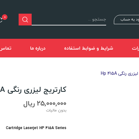
0
د به حساب
ات
شرایط و ضوابط استفاده
درباره ما
تماس ب
ری رنگی Hp 415A
کارتریج لیزری رنگی Hp 415A
25,000,000 ریال
بدون مالیات
Cartridge Laserjet HP 415A Series