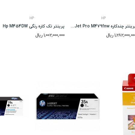
HP
HP
پرینتر چندکاره HP Color LaserJet Pro M479fnw
پرینتر تک کاره رنگی Hp M454DW
1,282,000,00 ریال
1,002,000,000 ریال