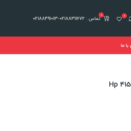
0
0
تماس : 02188311672-02188491013
ا ما