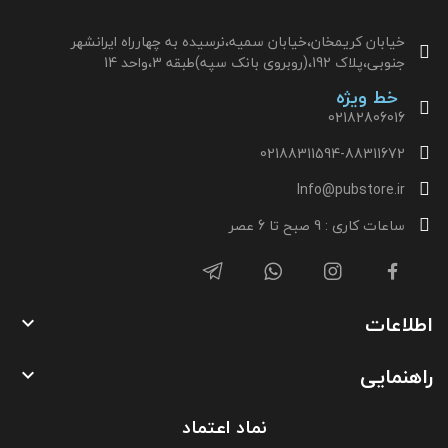
خیابان کریمخان،خیابان سمیه،نرسیده به چهارراه ایرانشهر
جنوبی،پلاک 192،(روبروی بانک سپه)طبقه 3،واحد 14
خط ویژه
02182806016
02188311594-88311672
Info@pubstore.ir
ساعات کاری : 9 صبح تا 6 عصر
اطلاعات

راهنمایی

نماد اعتماد