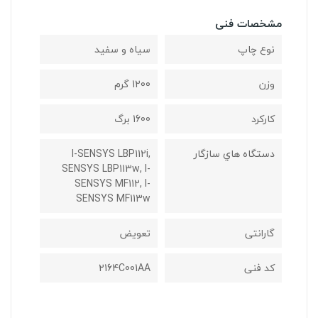
مشخصات فنی
نوع چاپ
سیاه و سفید
وزن
1200 گرم
کارکرد
1600 برگ
دستگاه هاي سازگار
I-SENSYS LBP112i,
SENSYS LBP113w, I-
SENSYS MF112, I-
SENSYS MF113w
گارانتی
تعویض
کد فنی
2164C001AA