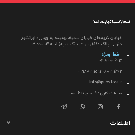
خیابان کریمخان،خیابان سمیه،نرسیده به چهارراه ایرانشهر
جنوبی،پلاک 192،(روبروی بانک سپه)طبقه 3،واحد 14
خط ویژه
02182806016
02188311594-88311672
Info@pubstore.ir
ساعات کاری : 9 صبح تا 6 عصر
اطلاعات
