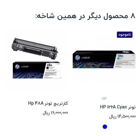
8 محصول دیگر در همین شاخه:
ناموجود
HP
کارتریج تونر Hp 48A
تونر HP 126A Cyan
16,000,000 ریال
14,500,000 ریال