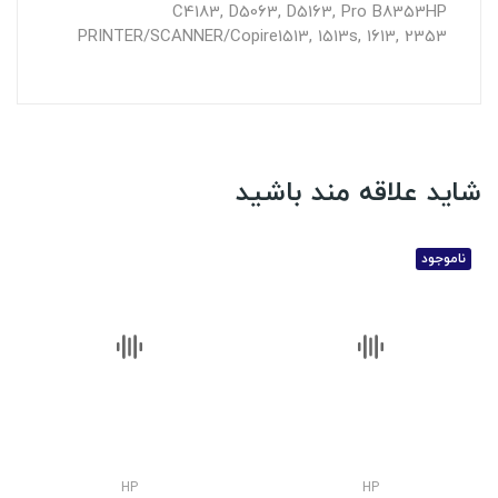
C4183, D5063, D5163, Pro B8353
HP
PRINTER/SCANNER/Copire
1513, 1513s, 1613, 2353
شاید علاقه مند باشید
ناموجود
HP
HP