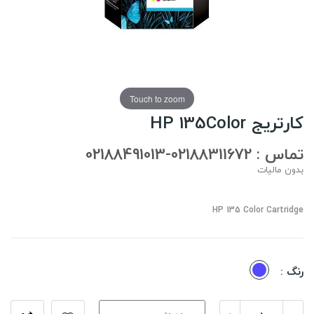
Touch to zoom
کارتریج HP 135Color
تماس : 02188311672-02188491013
بدون مالیات
HP 135 Color Cartridge
چند
رنگ :
رنگ