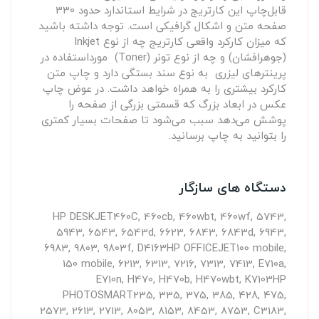
قابل‌چاپ این کارتریج در شرایط استاندارد حدود 330
صفحه متن و اشکال گرافیکی است. توجه داشته باشید
که میزان کارکرد واقعی کارتریج‌ چه از نوع Inkjet
(جوهرافشان) و چه از نوع تونر (Toner) مورداستفاده در
پرینترهای لیزری به نوع سند بستگی دارد و چاپ متن
کارکرد بیشتری را به همراه خواهد داشت. در عوض چاپ
عکس در ابعاد بزرگ که قسمتی بزرگی از صفحه‌ را
پوشش می‌دهد سبب می‌شود تا صفحات بسیار کمتری
را بتوانید به چاپ برسانید.
دستگاه های سازگار
HP DESKJET
460C, 460cb, 460wbt, 460wf, 5743,
5943, 6543, 6543d, 6623, 6843, 6843d, 6943,
6983, 9803, 9803f, D4163
HP OFFICEJET
100 mobile,
150 mobile, 6213, 6313, 7216, 7313, 7413, E710a,
E710n, H470, H470b, H470wbt, K7103
HP
PHOTOSMART
235, 335, 375, 385, 428, 475,
2573, 2613, 2713, 8053, 8153, 8453, 8753, C3183,