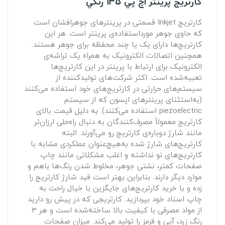
کارتريج پرينتر اچ پي 135 رنگي
کارتریج Inkjet قسمتی در پرینترهای جوهرافشان است
که حاوی جوهر مورداستفاده‌ی پرینتر است. هر این
کارتریج‌ها دارای یک یا چند محفظه برای جوهر هستند.
همچنین اتصالات الکترونیک به همراه یک تراشه‌ی
الکترونیک برای ارتباط با پرینتر در این کارتریج‌ها
تعبیه‌شده است. اکثر شرکت‌های تولیدکننده از
سیستم‌های حرارتی در کارتریج‌های خود استفاده می‌کنند
(به‌استثنای پرینترهای اپسون که از سیستم
piezoelectric استفاده می‌کنند). به دلیل قیمت بالای
کارتریج معمولاً مصرف‌کنندگان به دنبال راه‌حلی ارزان‌تر
مانند شارژ دوباره‌ی کارتریج رو می‌آورند. البته
کارتریج‌های شارژ شده به‌هیچ‌عنوان عملکردی مشابه با
کارتریج‌های نو نداشته و اغلب مشکلاتی مانند چاپ
صفحات کمتر، نشتی جوهر، مخلوط شدن رنگ‌ها باهم و
موارد دیگر دارند. بنابراین بهتر است قید شارژ کارتریج را
زده و با خرید کارتریج‌های جایگزین با خیال راحت به
چاپ اسناد خود بپردازید. کارتریجی که در پیش رو دارید
از مواد مصرفی با کیفیت بالا ساخته‌شده است و هر 3
رنگ زرد، آبی و قرمز را تولید می‌کند. میزان صفحات