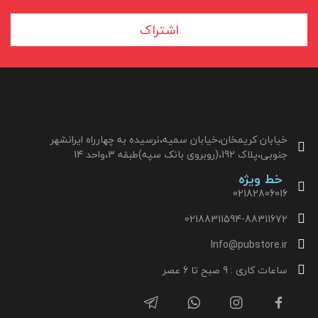
اشتراک
خیابان کریمخان،خیابان سمیه،نرسیده به چهارراه ایرانشهر
جنوبی،پلاک 192،(روبروی بانک سپه)طبقه 3،واحد 14
خط ویژه
02182806016
02188311594-88311672
Info@pubstore.ir
ساعات کاری : 9 صبح تا 6 عصر