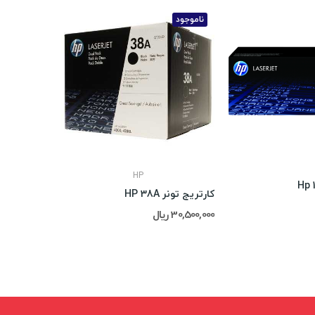
ناموجود
HP
کارتریج تونر  48A
کارتریج تونر HP 38A
16,000,000 ریال
30,500,000 ریال