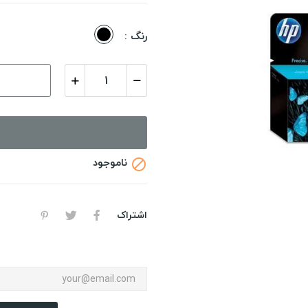
مشکی
رنگ :
ناموجود

اشتراک