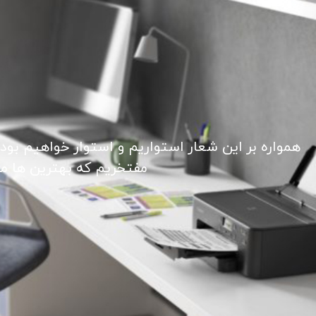
همواره بر این شعار استواریم و استوار خواهیم بود
مفتخریم که بهترین ها ما ر