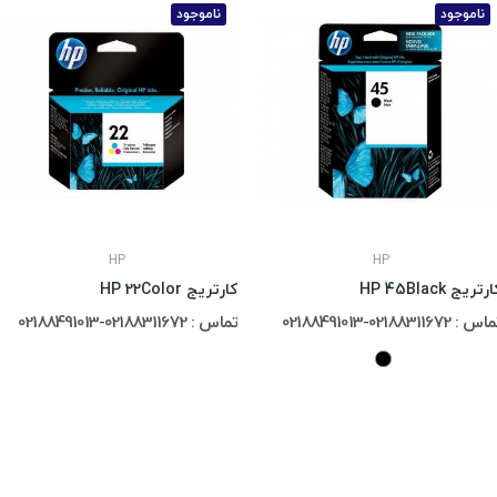
ناموجود
ناموجود
HP
HP
رتریج HP 45Black
کارتریج HP 22Color
س : 02188311672-02188491013
تماس : 02188311672-02188491013