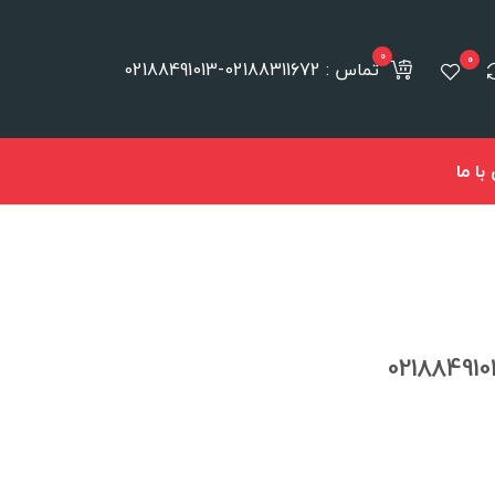
0
0
تماس : 02188311672-02188491013
ا ما