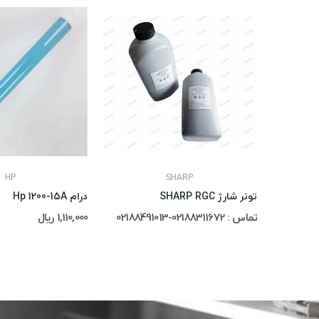
HP
SHARP
تونر شارژ SHARP RGC
درام Hp 1200-15A
تماس : 02188311672-02188491013
1,110,000 ریال