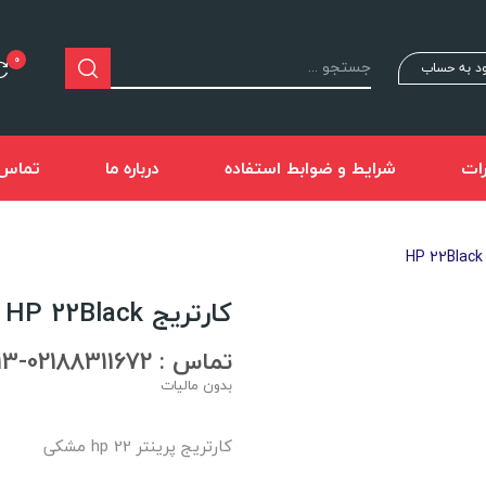
0
د به حساب
ات
شرایط و ضوابط استفاده
درباره ما
تماس ب
H
کارتریج HP 22Black
تماس : 02188311672-02188491013
بدون مالیات
کارتریج پرینتر hp 22 مشکی