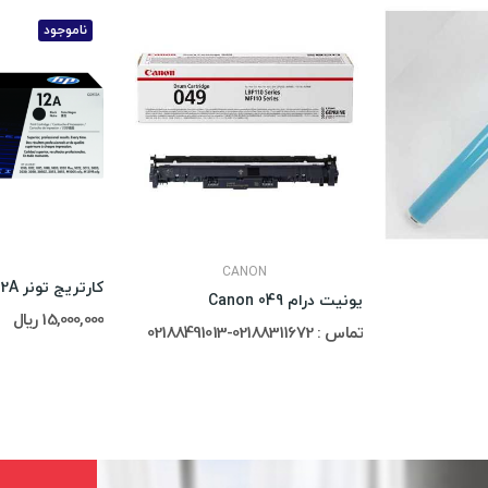
ناموجود
CANON
کارتریج تونر Hp 12A
یونیت درام Canon 049
15,000,000 ریال
تماس : 02188311672-02188491013