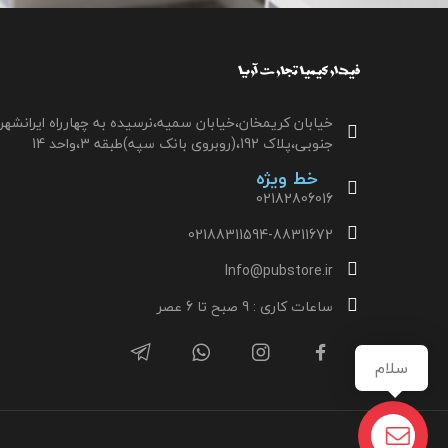
خیابان کریمخان،خیابان سمیه،نرسیده به چهارراه ایرانشهر
جنوبی،پلاک 192،(روبروی بانک سپه)طبقه 3،واحد 14
خط ویژه
02182806016
02188311594-88311672
Info@pubstore.ir
ساعات کاری : 9 صبح تا 6 عصر
سلام