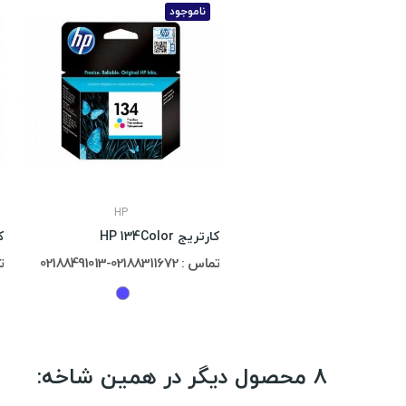
ناموجود
HP
کارتریج HP 134Color
کا
تماس : 02188311672-02188491013
تما
8 محصول دیگر در همین شاخه: