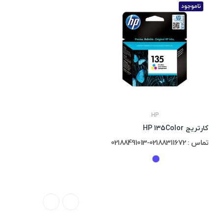
ناموجود
HP
کارتریج HP 135Color
تماس : 02188311672-02188491013