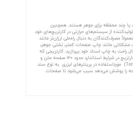
رای یک یا چند محفظه برای جوهر هستند. همچنین
تولیدکننده از سیستم‌های حرارتی در کارتریج‌های خود
ند). به دلیل قیمت بالای کارتریج معمولاً مصرف‌کنندگان به دنبال راه‌حلی ارزان‌تر مانند
 اغلب مشکلاتی مانند چاپ صفحات کمتر، نشتی جوهر،
یال راحت به چاپ اسناد خود بپردازید. کارتریجی که
در پیش رو دارید از مواد مصرفی با کیفیت بالا ساخته‌شده است و رنگ مشکی را تولید می‌کند. میزان صفحات قابل‌چاپ این کارتریج در شرایط استاندارد حدود 120 صفحه متن و
اشکال گرافیکی است. توجه داشته باشید که میزان کارکرد واقعی کارتریج‌ چه از نوع Inkjet (جوهرافشان) و چه از نوع تونر (Toner) مورداستفاده در پرینترهای لیزری به نوع سند
صفحه‌ را پوشش می‌دهد سبب می‌شود تا صفحات