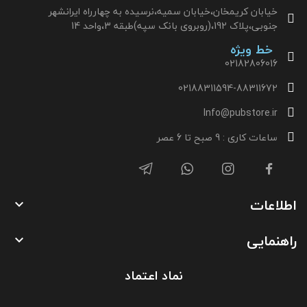
خیابان کریمخان،خیابان سمیه،نرسیده به چهارراه ایرانشهر
جنوبی،پلاک 192،(روبروی بانک سپه)طبقه 3،واحد 14
خط ویژه
02182806016
02188311594-88311672
Info@pubstore.ir
ساعات کاری : 9 صبح تا 6 عصر
اطلاعات

راهنمایی

نماد اعتماد