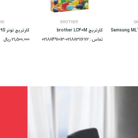
NG
BROTHER
S
کارتریج brother LC40M
کارتریج تونر Samsung MLT-D109S
تماس : 02188311672-02188491013
21,500,000 ریال