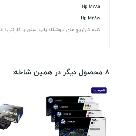
Hp M28a
Hp M28w
کلیه کارتریج های فروشگاه پاب استور با گارانتی ا
8 محصول دیگر در همین شاخه:
ناموجود