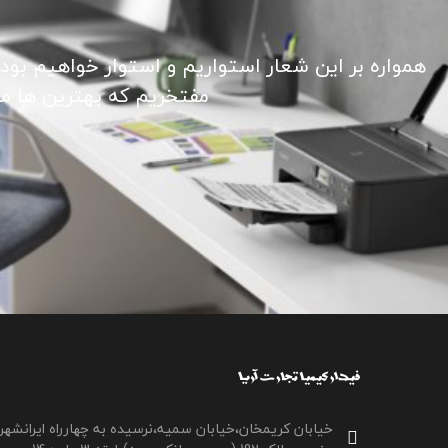
همواره بر این شعار استواریم و استوار خواهیم بود
مفتخریم که بهترین ها ما ر
خیابان کریمخان،خیابان سمیه،نرسیده به چهارراه ایرانشهر