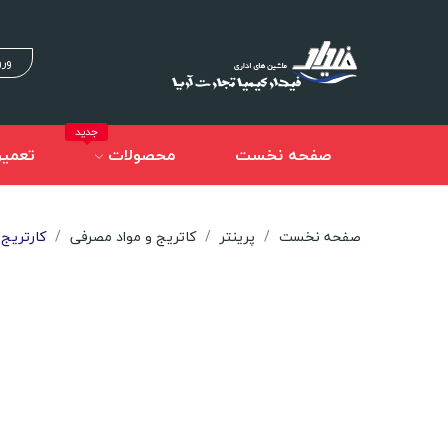
ورو
جدید
صفحه نخست
محصولات
تعمیر
صفحه نخست
پرینتر
کاتریج و مواد مصرفی
کارتریج p LaserJet 44A Black