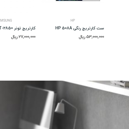
AMSUNG
HP
ست کارتریج رنگی HP 508A
کارتریج تونر Samsung MLT-2850
53,000,000 ریال
27,000,000 ریال