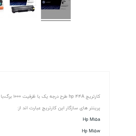
کارتریج hp 44A طرح درجه یک با ظرفیت 1000 برگ،با قابلیت شارژ مجدد و دارای کد فنی CF244A می باشد.
پرینتر های سازگار این کارتریج عبارت اند از:
Hp M15a
Hp M15w