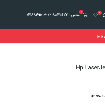
0
0
تماس : 02188311672-02188491013
ا ما
HP 44A Bla