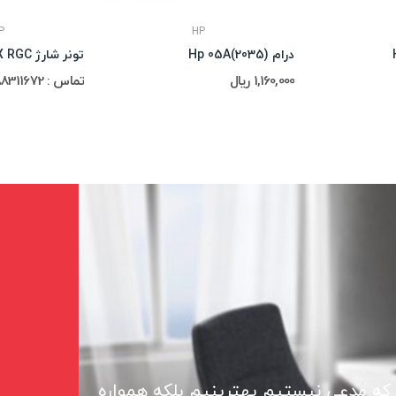
P
HP
درام (2035)Hp 05A
تونر شارژ SHARP MX RGC
1,160,000 ریال
تماس : 02188311672-02188491013
 که مدعی نیستیم بهترینیم بلکه همواره