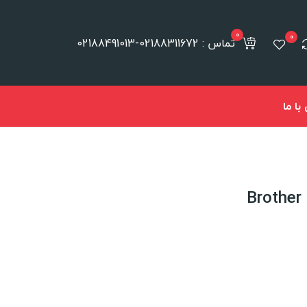
0
0
تماس : 02188311672-02188491013
ا ما