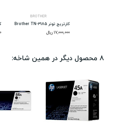
BROTHER
کارتریج تونر Brother TN-3185
کا
17,000,000 ریال
00
8 محصول دیگر در همین شاخه: