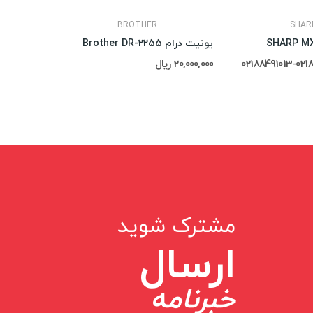
BROTHER
SHAR
یونیت درام Brother DR-2255
کارتریج تونر  150A
20,000,000 ریال
21,000,000 ریال
مشترک شوید
ارسال
خبرنامه