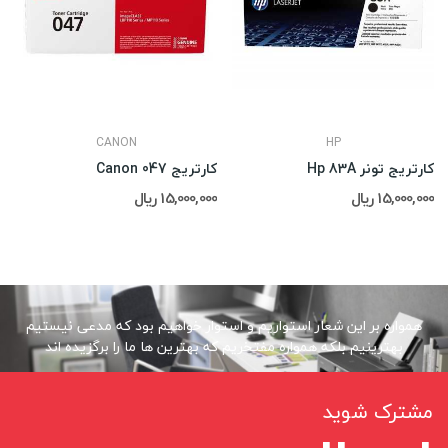
CANON
HP
کارتریج تونر Hp 83A
کارتریج Canon 047
15,000,000 ریال
15,000,000 ریال
همواره بر این شعار استواریم و استوار خواهیم بود که مدعی نیستیم
بهترینیم بلکه همواره مفتخریم که بهترین ها ما را برگزیده اند
مشترک شوید