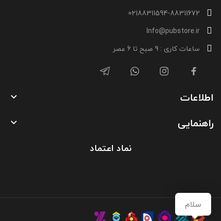
02188311594-88311672
Info@pubstore.ir
ساعات کاری : 9 صبح تا 6 عصر
اطلاعات

راهنمایی

نماد اعتماد
سلام